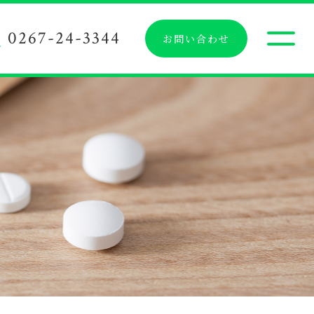
0267-24-3344
トップ
お問い合わせ
TOP
当社の思い
ABOUT US
サービス内容
SERVICE
お知らせ
NEWS
コンテンツ
CONTENTS
店舗情報
INFORMATION
お知らせ一覧