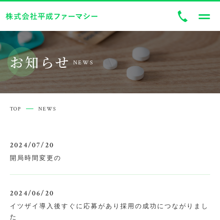
トップ
TOP
当社の思い
ABOUT US
お知らせ
NEWS
サービス内容
SERVICE
お知らせ
NEWS
TOP
NEWS
コンテンツ
CONTENTS
2024/07/20
店舗情報
開局時間変更の
INFORMATION
お知らせ一覧
2024/06/20
コンテンツ一覧
イツザイ導入後すぐに応募があり採用の成功につながりまし
た